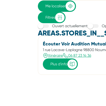
adresse
Me localiser
Filtres
Ouvert actuellement
Op
AREAS.STORES_IN__
Écouter Voir Audition Mutual
1 rue Lacave-Laplagne 98800 Nou
Itinéraire
06 87 23 14 36
Plus d'info