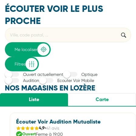
ÉCOUTER VOIR LE PLUS
PROCHE
Rechercher
Veuillez
{{count}}
un
renseigner
résultat(s)
établissement
une
trouvé(s)
adresse
Me localiser
Filtres
Ouvert actuellement
Optique
Audition
Ecouter Voir Mobile
NOS MAGASINS EN LOZÈRE
Liste
Carte
Écouter Voir Audition Mutualiste
41 avis
4,9
Ferme à 19:00
Ouvert