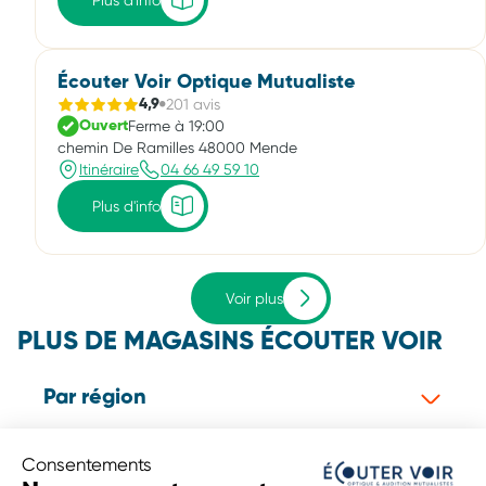
Plus d'info
Écouter Voir Optique Mutualiste
201 avis
4,9
Ferme à 19:00
Ouvert
chemin De Ramilles 48000 Mende
Itinéraire
04 66 49 59 10
Plus d'info
Voir plus
PLUS DE MAGASINS ÉCOUTER VOIR
Par région
Consentements
Par département