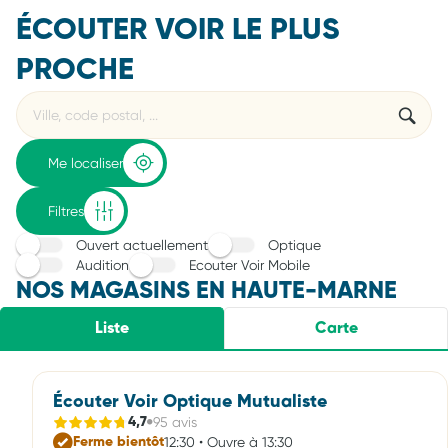
ÉCOUTER VOIR LE PLUS
PROCHE
Rechercher
Veuillez
{{count}}
un
renseigner
résultat(s)
établissement
une
trouvé(s)
adresse
Me localiser
Filtres
Ouvert actuellement
Optique
Audition
Ecouter Voir Mobile
NOS MAGASINS EN HAUTE-MARNE
Liste
Carte
Écouter Voir Optique Mutualiste
95 avis
4,7
12:30 • Ouvre à 13:30
Ferme bientôt