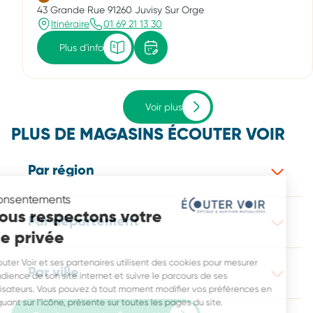
43 Grande Rue 91260 Juvisy Sur Orge
Itinéraire
01 69 21 13 30
Plus d'info
Voir plus
PLUS DE MAGASINS ÉCOUTER VOIR
Par région
Consentements
Nous respectons votre
Par département
vie privée
Écouter Voir et ses partenaires utilisent des cookies pour mesurer
Par ville
l’audience de son site internet et suivre le parcours de ses
utilisateurs. Vous pouvez à tout moment modifier vos préférences en
cliquant sur l’icône, présente sur toutes les pages du site.