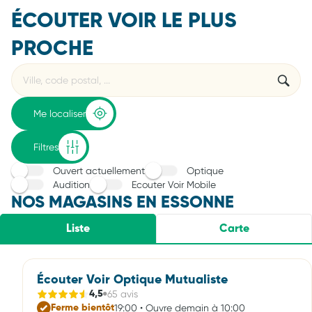
ÉCOUTER VOIR LE PLUS
PROCHE
Rechercher
Veuillez
{{count}}
un
renseigner
résultat(s)
établissement
une
trouvé(s)
adresse
Me localiser
Filtres
Ouvert actuellement
Optique
Audition
Ecouter Voir Mobile
NOS MAGASINS EN ESSONNE
Liste
Carte
Écouter Voir Optique Mutualiste
65 avis
4,5
19:00 • Ouvre demain à 10:00
Ferme bientôt