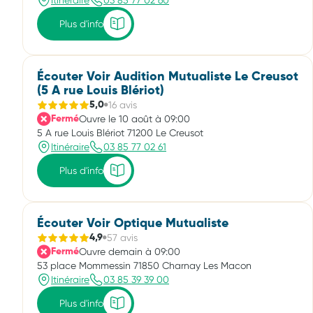
Itinéraire
03 85 77 02 60
Plus d'info
Écouter Voir Audition Mutualiste Le Creusot
(5 A rue Louis Blériot)
16 avis
5,0
Ouvre le 10 août à 09:00
Fermé
5 A rue Louis Blériot 71200 Le Creusot
Itinéraire
03 85 77 02 61
Plus d'info
Écouter Voir Optique Mutualiste
57 avis
4,9
Ouvre demain à 09:00
Fermé
53 place Mommessin 71850 Charnay Les Macon
Itinéraire
03 85 39 39 00
Plus d'info