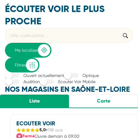
ÉCOUTER VOIR LE PLUS
PROCHE
Rechercher
Veuillez
{{count}}
un
renseigner
résultat(s)
établissement
une
trouvé(s)
adresse
Me localiser
Filtres
Ouvert actuellement
Optique
Audition
Ecouter Voir Mobile
NOS MAGASINS EN SAÔNE-ET-LOIRE
Liste
Carte
ECOUTER VOIR
198 avis
5,0
Ouvre demain à 09:00
Fermé