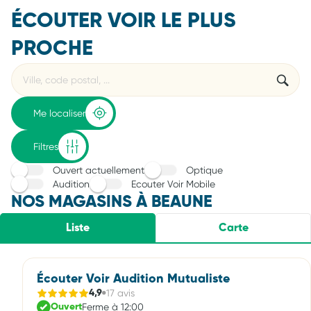
ÉCOUTER VOIR LE PLUS
PROCHE
Rechercher
Veuillez
{{count}}
un
renseigner
résultat(s)
établissement
une
trouvé(s)
adresse
Me localiser
Filtres
Ouvert actuellement
Optique
Audition
Ecouter Voir Mobile
NOS MAGASINS À BEAUNE
Liste
Carte
Écouter Voir Audition Mutualiste
17 avis
4,9
Ferme à 12:00
Ouvert