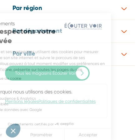
Par région
Consentements
Nous respectons votre
Par département
vie privée
Écouter Voir et ses partenaires utilisent des cookies pour mesurer
Par ville
l’audience de son site internet et suivre le parcours de ses
utilisateurs. Vous pouvez à tout moment modifier vos préférences en
cliquant sur l’icône, présente sur toutes les pages du site.
Tous les magasins Écouter Voir
Lire la politique de cookie
Voici pourquoi nous utilisons des cookies.
Mesure d'audience & Analytics
Mentions légales
Politiques de confidentialités
Publicité ciblée
Partage de données avec Google
Consentements certifiés par
Refuser
Paramétrer
Accepter