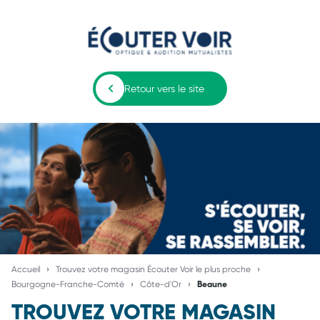
Retour vers le site
Accueil
Trouvez votre magasin Écouter Voir le plus proche
Bourgogne-Franche-Comté
Côte-d'Or
Beaune
TROUVEZ VOTRE MAGASIN