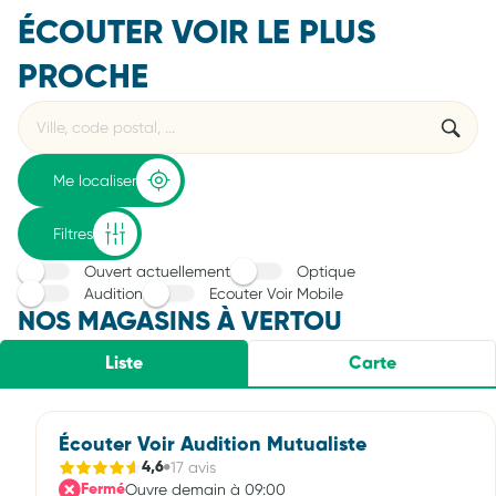
ÉCOUTER VOIR LE PLUS
PROCHE
Rechercher
Veuillez
{{count}}
un
renseigner
résultat(s)
établissement
une
trouvé(s)
adresse
Me localiser
Filtres
Ouvert actuellement
Optique
Audition
Ecouter Voir Mobile
NOS MAGASINS À VERTOU
Liste
Carte
Écouter Voir Audition Mutualiste
17 avis
4,6
Ouvre demain à 09:00
Fermé