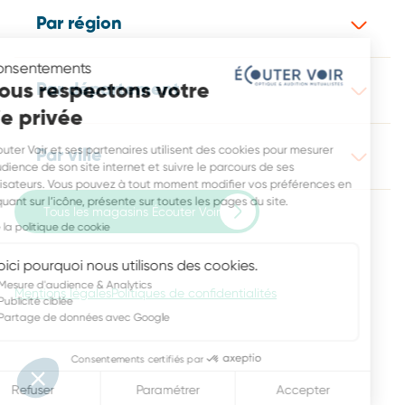
Par région
Consentements
Nous respectons votre
Par département
vie privée
Écouter Voir et ses partenaires utilisent des cookies pour mesurer
Par ville
l’audience de son site internet et suivre le parcours de ses
utilisateurs. Vous pouvez à tout moment modifier vos préférences en
cliquant sur l’icône, présente sur toutes les pages du site.
Tous les magasins Écouter Voir
Lire la politique de cookie
Voici pourquoi nous utilisons des cookies.
Mesure d'audience & Analytics
Mentions légales
Politiques de confidentialités
Publicité ciblée
Partage de données avec Google
Consentements certifiés par
Refuser
Paramétrer
Accepter