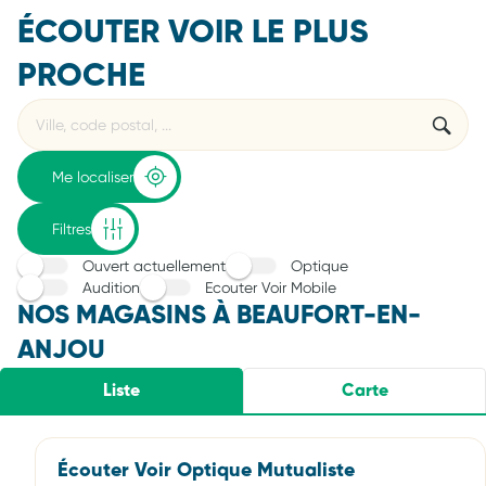
ÉCOUTER VOIR LE PLUS
PROCHE
Rechercher
Veuillez
{{count}}
un
renseigner
résultat(s)
établissement
une
trouvé(s)
adresse
Me localiser
Filtres
Ouvert actuellement
Optique
Audition
Ecouter Voir Mobile
NOS MAGASINS À BEAUFORT-EN-
ANJOU
Liste
Carte
Écouter Voir Optique Mutualiste