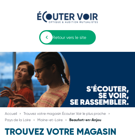
Retour vers le site
Accueil
Trouvez votre magasin Écouter Voir le plus proche
Pays de la Loire
Maine-et-Loire
Beaufort-en-Anjou
TROUVEZ VOTRE MAGASIN