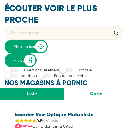
ÉCOUTER VOIR LE PLUS
PROCHE
Rechercher
Veuillez
{{count}}
un
renseigner
résultat(s)
établissement
une
trouvé(s)
adresse
Me localiser
Filtres
Ouvert actuellement
Optique
Audition
Ecouter Voir Mobile
NOS MAGASINS À PORNIC
Liste
Carte
Écouter Voir Optique Mutualiste
241 avis
4,9
Ouvre demain à 09:30
Fermé