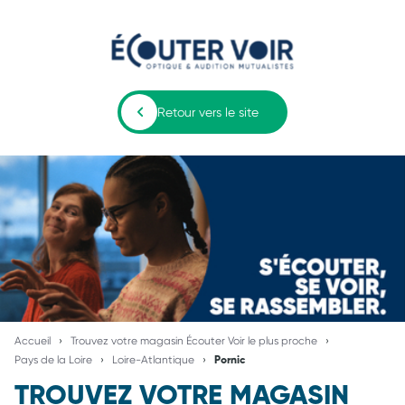
Retour vers le site
Accueil
Trouvez votre magasin Écouter Voir le plus proche
Pays de la Loire
Loire-Atlantique
Pornic
TROUVEZ VOTRE MAGASIN