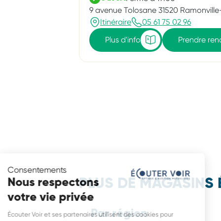
9 avenue Tolosane 31520 Ramonvill
Itinéraire
05 61 75 02 96
Plus d'info
Prendre re
Consentements
Nous respectons
PLUS DE MAGASINS 
votre vie privée
Par région
Écouter Voir et ses partenaires utilisent des cookies pour