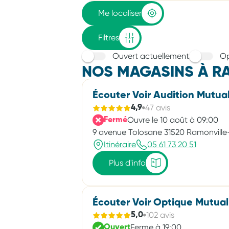
adresse
Me localiser
Filtres
Ouvert actuellement
Op
NOS MAGASINS À R
Écouter Voir Audition Mutual
47 avis
4,9
Ouvre le 10 août à 09:00
Fermé
9 avenue Tolosane 31520 Ramonvill
Itinéraire
05 61 73 20 51
Plus d'info
Écouter Voir Optique Mutual
102 avis
5,0
Ferme à 19:00
Ouvert