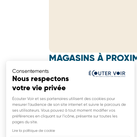
MAGASINS À PROXIM
Écouter Voir Optique Mutualiste
Consentements
espace Commercial Caréo, Lieudit Les
Nous respectons
Landes,
votre vie privée
86200 Loudun
0,0 km
Écouter Voir et ses partenaires utilisent des cookies pour
mesurer l’audience de son site internet et suivre le parcours de
ses utilisateurs. Vous pouvez à tout moment modifier vos
préférences en cliquant sur l’icône, présente sur toutes les
pages du site.
Écouter Voir Optique Mutualiste
14 rue Rabelais,
Lire la politique de cookie
37500 Chinon