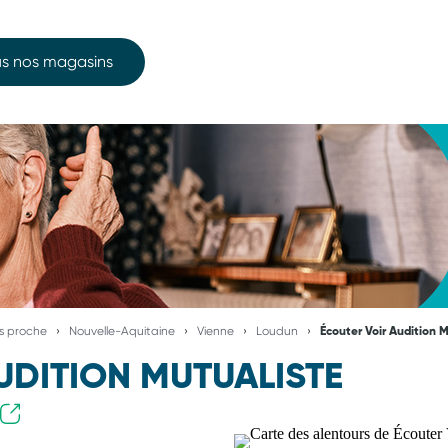
s nos magasins
us proche
Nouvelle-Aquitaine
Vienne
Loudun
Écouter Voir Audition 
UDITION MUTUALISTE