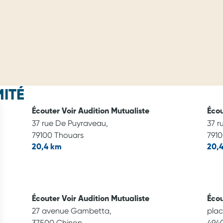
ITÉ
Écouter Voir Audition Mutualiste
Écou
37 rue De Puyraveau,
37 r
79100 Thouars
7910
20,4 km
20,
Écouter Voir Audition Mutualiste
Écou
27 avenue Gambetta,
plac
37500 Chinon
494