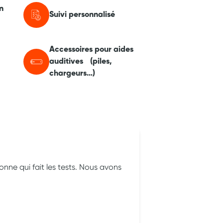
n
Suivi personnalisé
Accessoires pour aides
auditives (piles,
chargeurs…)
Christophe Gau
nne qui fait les tests. Nous avons
Lieu accessible