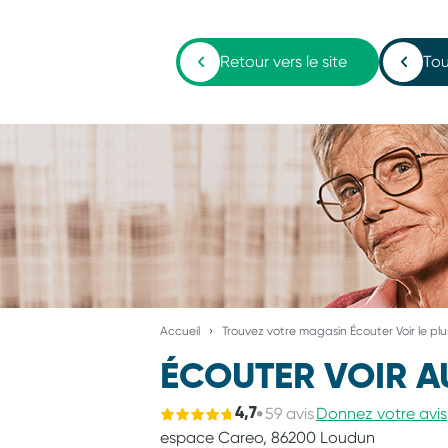
Retour vers le site
Tou
Accueil
Trouvez votre magasin Écouter Voir le pl
ÉCOUTER VOIR A
59 avis
Donnez votre avis
4,7
espace Careo,
86200 Loudun