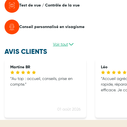
Test de vue / Contrôle de la vue
Conseil personnalisé en visagisme
Voir tout
AVIS CLIENTS
Martine BR
Léo
Au top : accueil, conseils, prise en
Accueil agréa
compte.
rapide, répara
efficace. Je c
01 août 2026