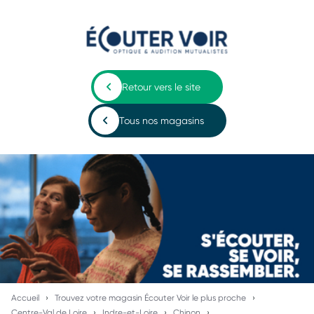
Retour vers le site
Tous nos magasins
Accueil
Trouvez votre magasin Écouter Voir le plus proche
Centre-Val de Loire
Indre-et-Loire
Chinon