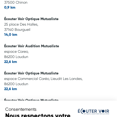
37500 Chinon
0,9 km
Écouter Voir Optique Mutualiste
25 place Des Halles,
37140 Bourgueil
14,0 km
Écouter Voir Audition Mutualiste
espace Careo,
86200 Loudun
22,6 km
Écouter Voir Optique Mutualiste
espace Commercial Caréo, Lieudit Les Landes,
86200 Loudun
22,6 km
Écouter Voir Optique Mutualiste
1 rue Franklin Roosevelt,
Consentements
49400 Saumur
Nous respectons votre
26,2 km