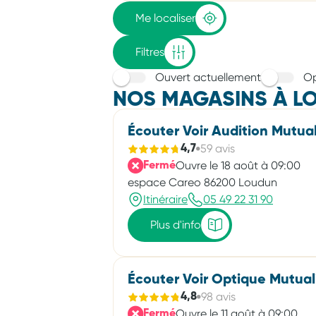
adresse
Me localiser
Filtres
Ouvert actuellement
Op
NOS MAGASINS À L
Écouter Voir Audition Mutual
59 avis
4,7
Ouvre le 18 août à 09:00
Fermé
espace Careo 86200 Loudun
Itinéraire
05 49 22 31 90
Plus d'info
Écouter Voir Optique Mutual
98 avis
4,8
Ouvre le 11 août à 09:00
Fermé