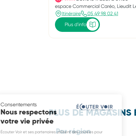
espace Commercial Caréo, Lieudit 
Itinéraire
05 49 98 02 41
Plus d'info
Consentements
Nous respectons
PLUS DE MAGASINS 
votre vie privée
Par région
Écouter Voir et ses partenaires utilisent des cookies pour