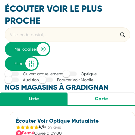
ÉCOUTER VOIR LE PLUS
PROCHE
Rechercher
Veuillez
{{count}}
un
renseigner
résultat(s)
établissement
une
trouvé(s)
adresse
Me localiser
Filtres
Ouvert actuellement
Optique
Audition
Ecouter Voir Mobile
NOS MAGASINS À GRADIGNAN
Liste
Carte
Écouter Voir Optique Mutualiste
164 avis
4,9
Ouvre à 09:00
Fermé