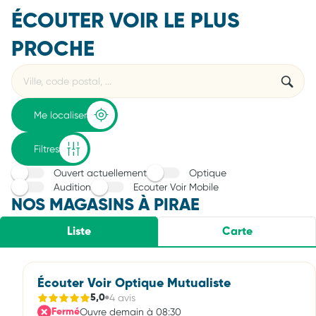
ÉCOUTER VOIR LE PLUS
PROCHE
Rechercher
Veuillez
{{count}}
un
renseigner
résultat(s)
établissement
une
trouvé(s)
adresse
Me localiser
Filtres
Ouvert actuellement
Optique
Audition
Ecouter Voir Mobile
NOS MAGASINS À PIRAE
Liste
Carte
Écouter Voir Optique Mutualiste
4 avis
5,0
Ouvre demain à 08:30
Fermé