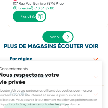
107 Rue Paul Bernière 98716 Pirae
Itinéraire
40 54 89 80
Plus d'info
Voir plus
PLUS DE MAGASINS ÉCOUTER VOIR
Par région
Consentements
Nous respectons votre
Par département
vie privée
Écouter Voir et ses partenaires utilisent des cookies pour mesurer
Par ville
l’audience de son site internet et suivre le parcours de ses
utilisateurs. Vous pouvez à tout moment modifier vos préférences en
cliquant sur l’icône, présente sur toutes les pages du site.