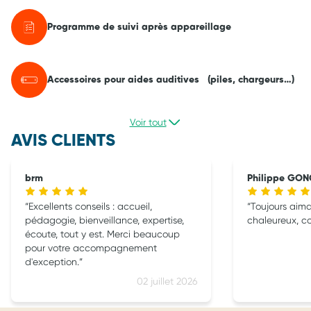
Programme de suivi après appareillage
Accessoires pour aides auditives (piles, chargeurs…)
Voir tout
AVIS CLIENTS
brm
Philippe GO
Excellents conseils : accueil,
Toujours aima
pédagogie, bienveillance, expertise,
chaleureux, c
écoute, tout y est. Merci beaucoup
pour votre accompagnement
d'exception.
02 juillet 2026