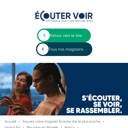
Retour vers le site
Tous nos magasins
Accueil
Trouvez votre magasin Écouter Voir le plus proche
Grand Est
Meurthe-et-Moselle
Nancy