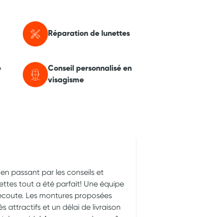
Réparation de lunettes
e
Conseil personnalisé en
visagisme
carine ads
 en passant par les conseils et
Professionnalis
nettes tout a été parfait! Une équipe
l'écoute. Les montures proposées
ès attractifs et un délai de livraison