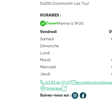
54200 Dommartin Les Toul
HORAIRES :
Ferme à 19:00
Ouvert
Vendredi
0
Samedi
Dimanche
Lundi
Mardi
Mercredi
Jeudi
03 83 64 01 07
ecoutervoir.optiqu
Itinéraire
Suivez-nous sur :