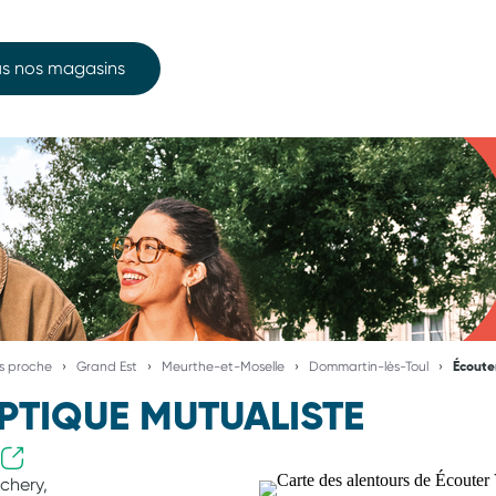
s nos magasins
us proche
Grand Est
Meurthe-et-Moselle
Dommartin-lès-Toul
Écoute
PTIQUE MUTUALISTE
chery,