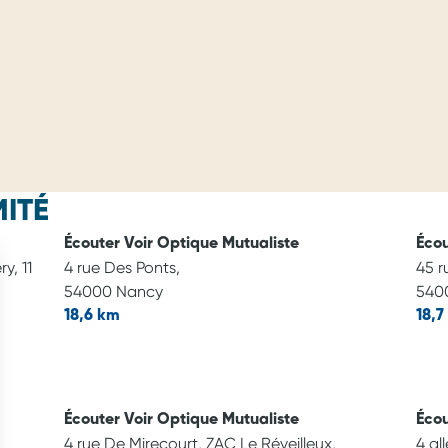
ITÉ
Écouter Voir Optique Mutualiste
Écou
y, 11
4 rue Des Ponts,
45 r
54000 Nancy
540
18,6 km
18,7
Écouter Voir Optique Mutualiste
Écou
4 rue De Mirecourt, ZAC Le Réveilleux,
4 al