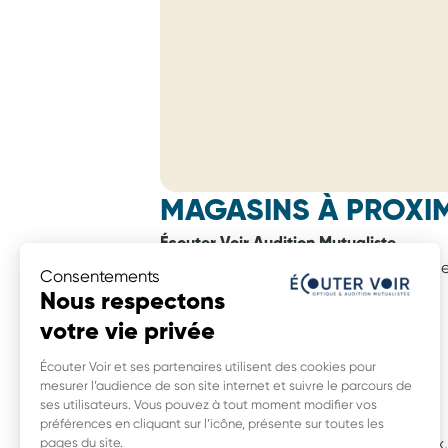
MAGASINS À PROXIM
Écouter Voir Audition Mutualiste
zone d'activité commerciale Du Joncher
Consentements
rue de la Haye Plaisante,
Nous respectons
54200 Dommartin Les Toul
votre vie privée
0,0 km
Écouter Voir et ses partenaires utilisent des cookies pour
mesurer l’audience de son site internet et suivre le parcours de
ses utilisateurs. Vous pouvez à tout moment modifier vos
Écouter Voir Audition Mutualiste
préférences en cliquant sur l’icône, présente sur toutes les
4 route De Mirecourt, ZAC Le Réveilleux,
pages du site.