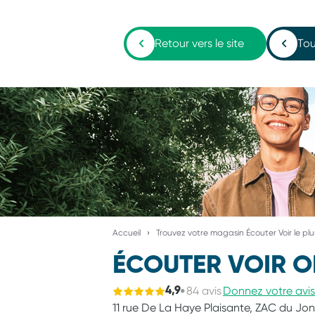
Retour vers le site
Tou
Accueil
Trouvez votre magasin Écouter Voir le pl
ÉCOUTER VOIR O
84 avis
Donnez votre avis
4,9
11 rue De La Haye Plaisante,
ZAC du Jon