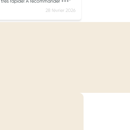
t très rapide! A recommander +++
28 février 2026