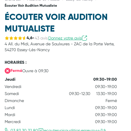
Écouter Voir Audition Mutualiste
ÉCOUTER VOIR AUDITION
MUTUALISTE
43 avis
Donnez votre avis
4,6
4 All. du Midi,
Avenue de Saulxures - ZAC de la Porte Verte,
54270 Essey-Lès-Nancy
HORAIRES :
Ouvre à 09:30
Fermé
Jeudi
09:30-19:00
Vendredi
09:30-19:00
Samedi
09:30-12:30
13:30-19:00
Dimanche
Fermé
Lundi
09:30-19:00
Mardi
09:30-19:00
Mercredi
09:30-19:00
03 83 30 32 80
ecoutervoir.audition.essey@vyv3.fr