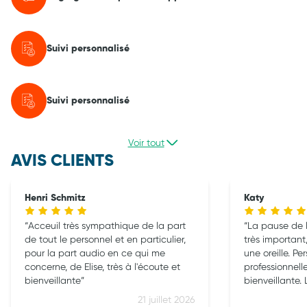
Suivi personnalisé
Suivi personnalisé
Voir tout
AVIS CLIENTS
Henri Schmitz
Katy
Acceuil très sympathique de la part
La pause de l'
de tout le personnel et en particulier,
très important,
pour la part audio en ce qui me
une oreille. Pe
concerne, de Elise, très à l'écoute et
professionnelle
bienveillante
bienveillante. 
malgré le pe
21 juillet 2026