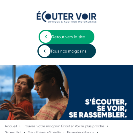
Retour vers le site
Tous nos magasins
Accueil
Trouvez votre magasin Écouter Voir le plus proche
Grand Est
Meurthe-et-Moselle
Essey-lès-Nancy