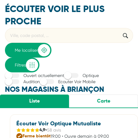
ÉCOUTER VOIR LE PLUS
PROCHE
Rechercher
Veuillez
{{count}}
un
renseigner
résultat(s)
établissement
une
trouvé(s)
adresse
Me localiser
Filtres
Ouvert actuellement
Optique
Audition
Ecouter Voir Mobile
NOS MAGASINS À BRIANÇON
Liste
Carte
Écouter Voir Optique Mutualiste
58 avis
4,9
19:00 • Ouvre demain à 09:00
Ferme bientôt