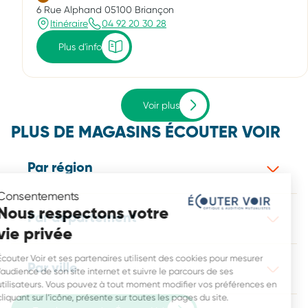
6 Rue Alphand 05100 Briançon
Itinéraire
04 92 20 30 28
Plus d'info
Voir plus
PLUS DE MAGASINS ÉCOUTER VOIR
Par région
Consentements
Nous respectons votre
Par département
vie privée
Écouter Voir et ses partenaires utilisent des cookies pour mesurer
Par ville
l’audience de son site internet et suivre le parcours de ses
utilisateurs. Vous pouvez à tout moment modifier vos préférences en
cliquant sur l’icône, présente sur toutes les pages du site.