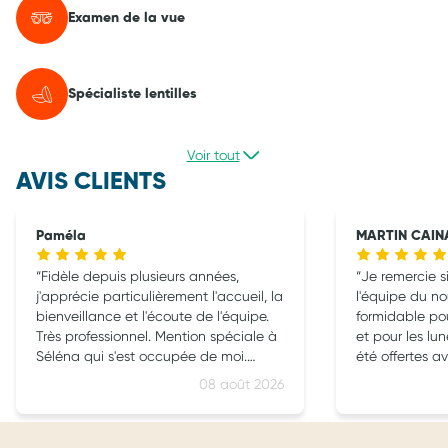
Examen de la vue
Spécialiste lentilles
Voir tout
AVIS CLIENTS
Paméla
MARTIN CAIN
Fidèle depuis plusieurs années,
Je remercie 
j'apprécie particulièrement l'accueil, la
l'équipe du n
bienveillance et l'écoute de l'équipe.
formidable pou
Très professionnel. Mention spéciale à
et pour les lun
Séléna qui s'est occupée de moi.
été offertes ave
Continuez comme ça
08 août 2026