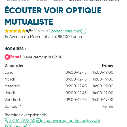
ÉCOUTER VOIR OPTIQUE
MUTUALISTE
356 avis
Donnez votre avis
4,9
14 Avenue du Maréchal Juin,
85400 Lucon
HORAIRES :
Ouvre demain à 09:00
Fermé
Dimanche
Fermé
Lundi
09:00-12:45
14:00-19:00
Mardi
09:00-12:45
14:00-19:00
Mercredi
09:00-12:45
14:00-19:00
Jeudi
09:00-12:45
14:00-19:00
Vendredi
09:00-12:45
14:00-19:00
Samedi
*
Fermé
*horaires exceptionnels
02 51 29 15 40
ecoutervoir.optique.lucon@vyv3.fr
Itinéraire