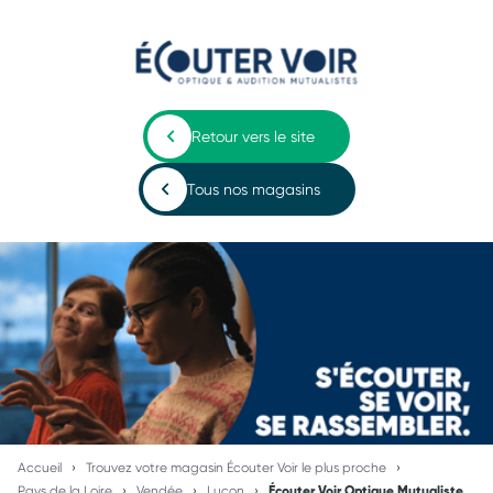
Retour vers le site
Tous nos magasins
Accueil
Trouvez votre magasin Écouter Voir le plus proche
Pays de la Loire
Vendée
Luçon
Écouter Voir Optique Mutualiste