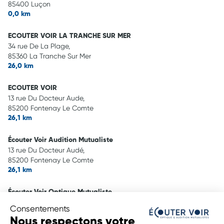
85400 Luçon
0,0 km
ECOUTER VOIR LA TRANCHE SUR MER
34 rue De La Plage,
85360 La Tranche Sur Mer
26,0 km
ECOUTER VOIR
13 rue Du Docteur Aude,
85200 Fontenay Le Comte
26,1 km
Écouter Voir Audition Mutualiste
13 rue Du Docteur Audé,
85200 Fontenay Le Comte
26,1 km
Écouter Voir Optique Mutualiste
2 rue Travot,
Consentements
85110 Chantonnay
Nous respectons votre
26,4 km