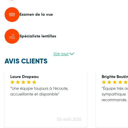
Examen de la vue
Spécialiste lentilles
Voir tout
AVIS CLIENTS
Laure Drapeau
Brigitte Bouti
Une équipe toujours à l'écoute,
Équipe très a
accueillante et disponible
sympathique. T
recommande. 
05 août 2026