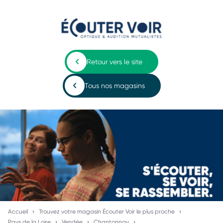
Retour vers le site
Tous nos magasins
Accueil
Trouvez votre magasin Écouter Voir le plus proche
Pays de la Loire
Vendée
Chantonnay