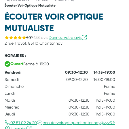
Écouter Voir Optique Mutualiste
ÉCOUTER VOIR OPTIQUE
MUTUALISTE
138 avis
Donnez votre avis
4,9
2 rue Travot,
85110 Chantonnay
HORAIRES :
Ferme à 19:00
Ouvert
Vendredi
09:30-12:30
14:15-19:00
Samedi
09:00-12:30
14:00-18:00
Dimanche
Fermé
Lundi
Fermé
Mardi
09:30-12:30
14:15-19:00
Mercredi
09:30-12:30
14:15-19:00
Jeudi
09:30-12:30
14:15-19:00
02 51 09 24 20
ecoutervoir.optique.chantonnay@vyv3.fr
Itinéraire