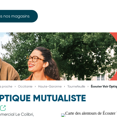
s nos magasins
us proche
Occitanie
Haute-Garonne
Tournefeuille
Écouter Voir Opti
PTIQUE MUTUALISTE
ercial Le Colibri,