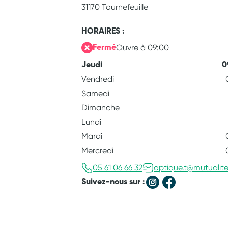
31170 Tournefeuille
HORAIRES :
Ouvre à 09:00
Fermé
Jeudi
0
Vendredi
Samedi
Dimanche
Lundi
Mardi
Mercredi
05 61 06 66 32
optique.t@mutualit
Suivez-nous sur :