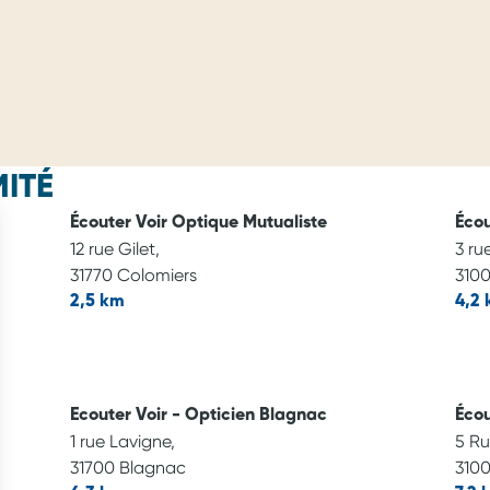
ITÉ
Écouter Voir Optique Mutualiste
Écou
12 rue Gilet,
3 ru
31770 Colomiers
3100
2,5 km
4,2
Ecouter Voir - Opticien Blagnac
Écou
1 rue Lavigne,
5 Ru
31700 Blagnac
3100