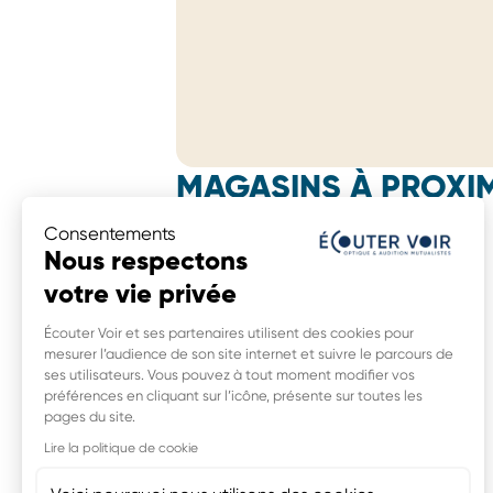
MAGASINS À PROXIM
Écouter Voir Audition Mutualiste
Consentements
47 boulevard Vincent Auriol, centre
Nous respectons
commercial Le Colibri,
votre vie privée
31170 Tournefeuille
0,0 km
Écouter Voir et ses partenaires utilisent des cookies pour
mesurer l’audience de son site internet et suivre le parcours de
ses utilisateurs. Vous pouvez à tout moment modifier vos
préférences en cliquant sur l’icône, présente sur toutes les
pages du site.
Écouter Voir Optique Mutualiste
3 rue Du Doyen Lefebvre,
Lire la politique de cookie
31000 Toulouse