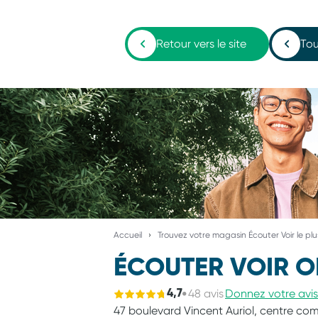
Retour vers le site
Tou
Accueil
Trouvez votre magasin Écouter Voir le pl
ÉCOUTER VOIR O
48 avis
Donnez votre avis
4,7
47 boulevard Vincent Auriol,
centre comm