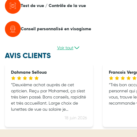
Test de vue / Contrôle de la vue
Conseil personnalisé en visagisme
Voir tout
AVIS CLIENTS
Dahmane Selloua
Francois Ver
Deuxième achat auprès de cet
Très bon accue
opticien. Reçu par Mohamed, ça s’est
personnel qui
très bien passé. Bons conseils, rapidité
vous, trouve le
et très accueillant. Large choix de
recommande v
lunettes de vue ou solaire je
recommande fortement
18 juin 2026