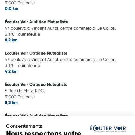
31000 Toulouse
0,0 km
Écouter Voir Audition Mutualiste
47 boulevard Vincent Auriol, centre commercial Le Colibri,
31170 Tournefeuille
4,2 km
Écouter Voir Optique Mutualiste
47 boulevard Vincent Auriol, centre commercial Le Colibri,
31170 Tournefeuille
4,2 km
Écouter Voir Optique Mutualiste
5 Rue de Metz, RDC,
31000 Toulouse
5,3 km
Écouter Voir Audition Mutualiste
5 rue De Metz,
Consentements
31000 Toulouse
Nous respectons votre
5,3 km