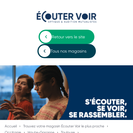
Retour vers le site
Tous nos magasins
Accueil
Trouvez votre magasin Écouter Voir le plus proche
Occitanie
Haute-Garonne
Toulouse