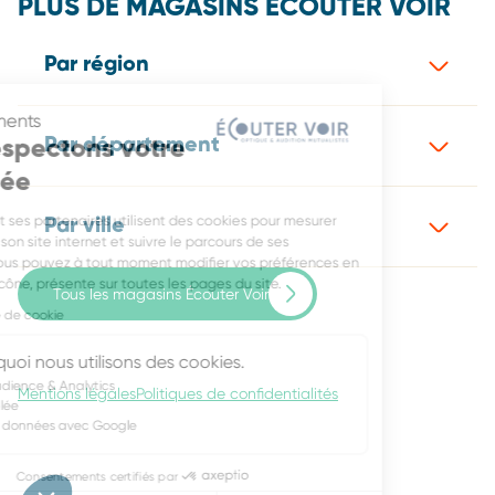
PLUS DE MAGASINS ÉCOUTER VOIR
Par région
Consentements
Par département
Nous respectons votre
vie privée
Écouter Voir et ses partenaires utilisent des cookies pour mesurer
Par ville
l’audience de son site internet et suivre le parcours de ses
utilisateurs. Vous pouvez à tout moment modifier vos préférences en
cliquant sur l’icône, présente sur toutes les pages du site.
Tous les magasins Écouter Voir
Lire la politique de cookie
Voici pourquoi nous utilisons des cookies.
Mesure d'audience & Analytics
Mentions légales
Politiques de confidentialités
Publicité ciblée
Partage de données avec Google
Consentements certifiés par