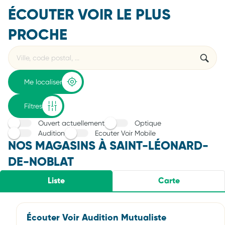
ÉCOUTER VOIR LE PLUS
PROCHE
Rechercher
Veuillez
{{count}}
un
renseigner
résultat(s)
établissement
une
trouvé(s)
adresse
Me localiser
Filtres
Ouvert actuellement
Optique
Audition
Ecouter Voir Mobile
NOS MAGASINS À SAINT-LÉONARD-
DE-NOBLAT
Liste
Carte
Écouter Voir Audition Mutualiste