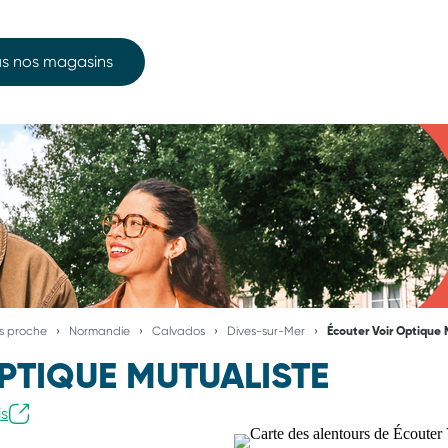
s nos magasins
us proche
Normandie
Calvados
Dives-sur-Mer
Écouter Voir Optique 
PTIQUE MUTUALISTE
is