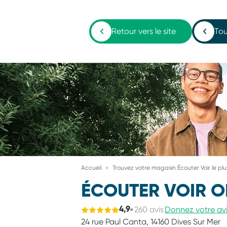
Retour vers le site
Tou
Accueil
Trouvez votre magasin Écouter Voir le pl
ÉCOUTER VOIR O
260 avis
Donnez votre av
4,9
24 rue Paul Canta,
14160 Dives Sur Mer