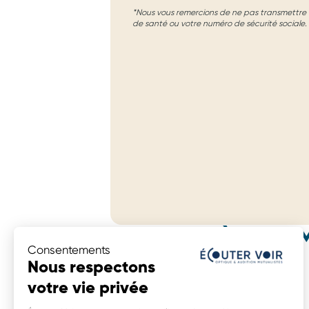
*Nous vous remercions de ne pas transmettre d
de santé ou votre numéro de sécurité sociale.
MAGASINS À PROXIM
Consentements
Écouter Voir Audition Mutualiste
Nous respectons
24 rue Paul Canta,
votre vie privée
14160 Dives Sur Mer