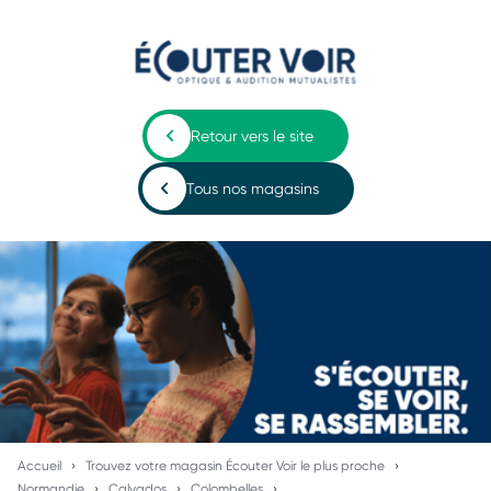
Retour vers le site
Tous nos magasins
Accueil
Trouvez votre magasin Écouter Voir le plus proche
Normandie
Calvados
Colombelles