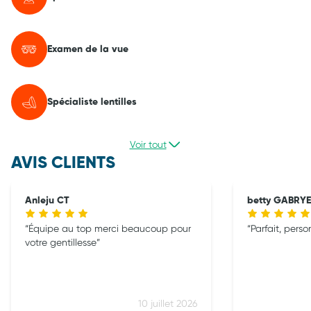
Examen de la vue
Spécialiste lentilles
Voir tout
AVIS CLIENTS
Anleju CT
betty GABRYE
Équipe au top merci beaucoup pour
Parfait, pers
votre gentillesse
10 juillet 2026