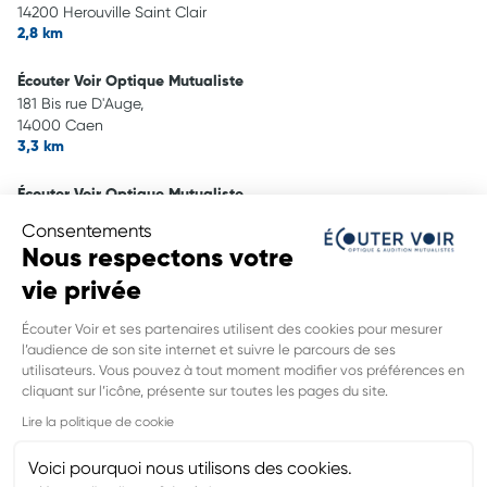
14200 Herouville Saint Clair
2,8 km
Écouter Voir Optique Mutualiste
181 Bis rue D'Auge,
14000 Caen
3,3 km
Écouter Voir Optique Mutualiste
16 avenue Du 6 Juin,
Consentements
14000 Caen
Nous respectons votre
4,3 km
vie privée
Écouter Voir Audition Mutualiste
Écouter Voir et ses partenaires utilisent des cookies pour mesurer
87 rue De Bernières,
l’audience de son site internet et suivre le parcours de ses
14000 Caen
utilisateurs. Vous pouvez à tout moment modifier vos préférences en
4,5 km
cliquant sur l’icône, présente sur toutes les pages du site.
INFORMATIONS LÉGALES DE CE
Lire la politique de cookie
POINT DE VENTE
Nom du groupement :
VYV3 NORMANDIE
Voici pourquoi nous utilisons des cookies.
Adresse mail DPO :
dpd.normandie@vyv3.fr