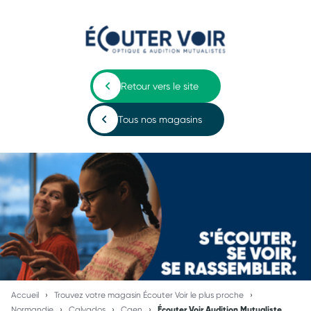
Retour vers le site
Tous nos magasins
Accueil
Trouvez votre magasin Écouter Voir le plus proche
Normandie
Calvados
Caen
Écouter Voir Audition Mutualiste