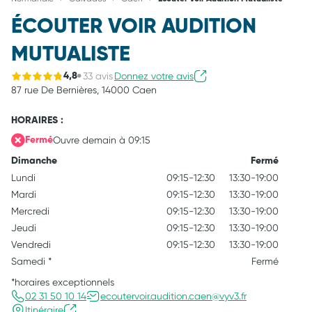
ÉCOUTER VOIR AUDITION
MUTUALISTE
33 avis
Donnez votre avis
4,8
87 rue De Bernières,
14000 Caen
HORAIRES :
Ouvre demain à 09:15
Fermé
Dimanche
Fermé
Lundi
09:15-12:30
13:30-19:00
Mardi
09:15-12:30
13:30-19:00
Mercredi
09:15-12:30
13:30-19:00
Jeudi
09:15-12:30
13:30-19:00
Vendredi
09:15-12:30
13:30-19:00
Samedi
*
Fermé
*horaires exceptionnels
02 31 50 10 14
ecoutervoir.audition.caen@vyv3.fr
Itinéraire