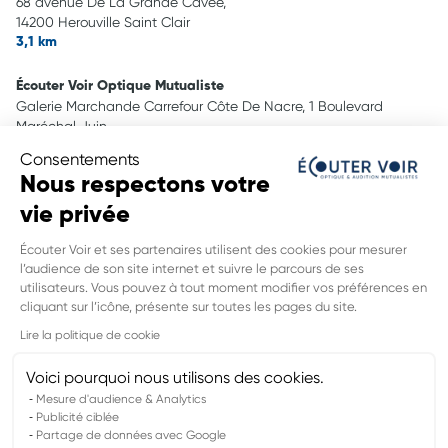
68 avenue De La Grande Cavée,
14200 Herouville Saint Clair
3,1 km
Écouter Voir Optique Mutualiste
Galerie Marchande Carrefour Côte De Nacre, 1 Boulevard
Maréchal Juin,
14000 Caen
Consentements
3,2 km
Nous respectons votre
vie privée
Écouter Voir Optique Mutualiste
centre commercial Intermarché, 10 rue Longue Vue des
Écouter Voir et ses partenaires utilisent des cookies pour mesurer
Photographes,
l’audience de son site internet et suivre le parcours de ses
14111 Louvigny
utilisateurs. Vous pouvez à tout moment modifier vos préférences en
3,7 km
cliquant sur l’icône, présente sur toutes les pages du site.
INFORMATIONS LÉGALES DE CE
Lire la politique de cookie
POINT DE VENTE
Nom du groupement :
VYV3 NORMANDIE
Voici pourquoi nous utilisons des cookies.
Adresse mail DPO :
dpd.normandie@vyv3.fr
Mesure d'audience & Analytics
Publicité ciblée
Partage de données avec Google