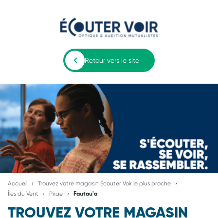
Retour vers le site
Accueil
Trouvez votre magasin Écouter Voir le plus proche
Îles du Vent
Pirae
Fautau'a
TROUVEZ VOTRE MAGASIN