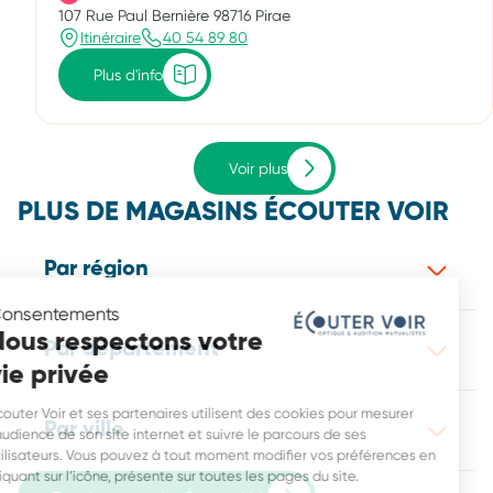
107 Rue Paul Bernière 98716 Pirae
Itinéraire
40 54 89 80
Plus d'info
Voir plus
PLUS DE MAGASINS ÉCOUTER VOIR
Par région
Consentements
Nous respectons votre
Par département
vie privée
Écouter Voir et ses partenaires utilisent des cookies pour mesurer
Par ville
l’audience de son site internet et suivre le parcours de ses
utilisateurs. Vous pouvez à tout moment modifier vos préférences en
cliquant sur l’icône, présente sur toutes les pages du site.