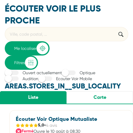
ÉCOUTER VOIR LE PLUS
PROCHE
Rechercher
Veuillez
{{count}}
un
renseigner
résultat(s)
établissement
une
trouvé(s)
adresse
Me localiser
Filtres
Ouvert actuellement
Optique
Audition
Ecouter Voir Mobile
AREAS.STORES_IN__SUB_LOCALITY
Liste
Carte
Écouter Voir Optique Mutualiste
4 avis
5,0
Ouvre le 10 août à 08:30
Fermé