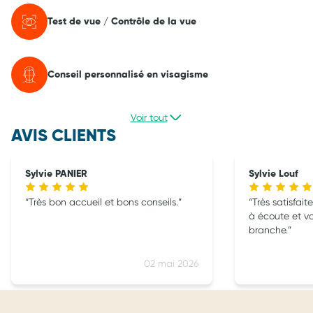
Test de vue / Contrôle de la vue
Conseil personnalisé en visagisme
Voir tout
AVIS CLIENTS
Sylvie PANIER
Sylvie Louf
Très bon accueil et bons conseils.
Très satisfait
à écoute et v
branche.
02 mai 2026