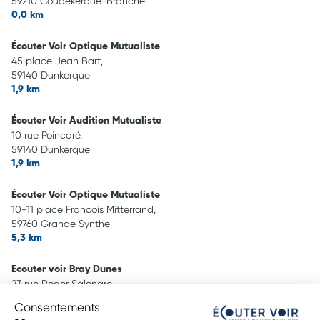
59210 Coudekerque-Branche
0,0 km
Écouter Voir Optique Mutualiste
45 place Jean Bart,
59140 Dunkerque
1,9 km
Écouter Voir Audition Mutualiste
10 rue Poincaré,
59140 Dunkerque
1,9 km
Écouter Voir Optique Mutualiste
10-11 place Francois Mitterrand,
59760 Grande Synthe
5,3 km
Ecouter voir Bray Dunes
23 rue Roger Salengro,
59123 Bray Dunes
Consentements
11,3 km