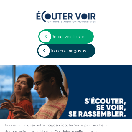
Retour vers le site
Tous nos magasins
Accueil
Trouvez votre magasin Écouter Voir le plus proche
Hauts-de-France
Nord
Coudekerque-Branche