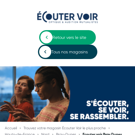
Retour vers le site
Tous nos magasins
Accueil
Trouvez votre magasin Écouter Voir le plus proche
Hauts-de-France
Nord
Bray-Dunes
Ecouter voir Bray Dunes