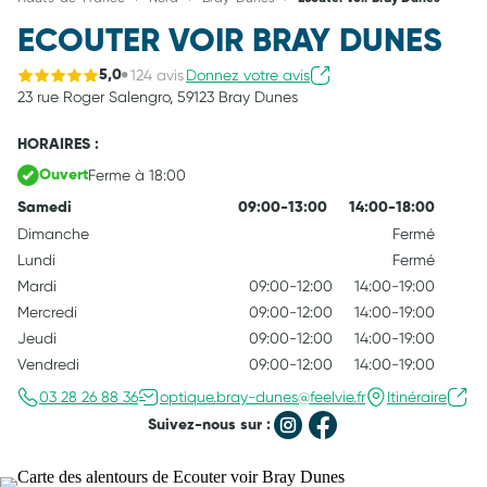
ECOUTER VOIR BRAY DUNES
124 avis
Donnez votre avis
5,0
23 rue Roger Salengro,
59123 Bray Dunes
HORAIRES :
Ferme à 18:00
Ouvert
Samedi
09:00-13:00
14:00-18:00
Dimanche
Fermé
Lundi
Fermé
Mardi
09:00-12:00
14:00-19:00
Mercredi
09:00-12:00
14:00-19:00
Jeudi
09:00-12:00
14:00-19:00
Vendredi
09:00-12:00
14:00-19:00
03 28 26 88 36
optique.bray-dunes@feelvie.fr
Itinéraire
Suivez-nous sur :