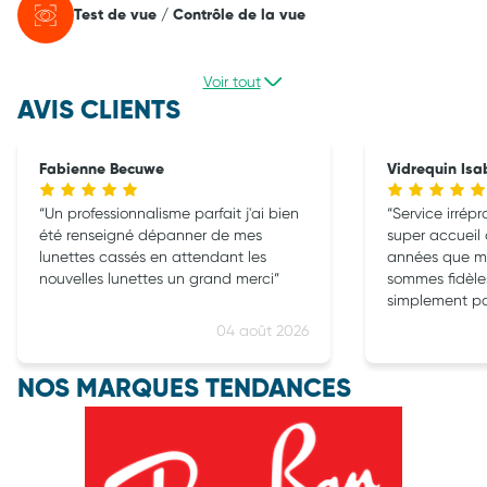
Test de vue / Contrôle de la vue
Voir tout
AVIS CLIENTS
Fabienne Becuwe
Vidrequin Isa
Un professionnalisme parfait j'ai bien
Service irréprochabl
été renseigné dépanner de mes
super accueil 
lunettes cassés en attendant les
années que m
nouvelles lunettes un grand merci
sommes fidèles 
simplement pa
lunettes sont 
04 août 2026
problème !!! J
solaires progre
NOS MARQUES TENDANCES
un confort !! M