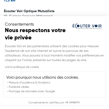
11,3 km
Écouter Voir Optique Mutualiste
10-11 place Francois Mitterrand,
59760 Grande Synthe
Consentements
16,3 km
Nous respectons votre
vie privée
Écouter Voir Optique Mutualiste
centre commercial Le Polder,
Écouter Voir et ses partenaires utilisent des cookies pour mesurer
59820 Gravelines
l’audience de son site internet et suivre le parcours de ses
28,9 km
utilisateurs. Vous pouvez à tout moment modifier vos préférences en
INFORMATIONS LÉGALES DE CE
cliquant sur l’icône, présente sur toutes les pages du site.
POINT DE VENTE
Lire la politique de cookie
Nom du groupement :
MUTUALITE FRANCAISE AISNE NORD-PAS
DE CALAIS SSAM
Voici pourquoi nous utilisons des cookies.
Adresse mail DPO :
rgpd@feelvie.fr
Mesure d'audience & Analytics
Publicité ciblée
Partage de données avec Google
Mentions légales
Politiques de confidentialités
Consentements certifiés par