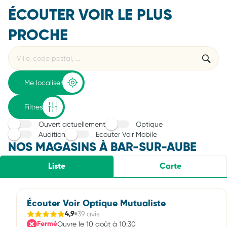
ÉCOUTER VOIR LE PLUS
PROCHE
Rechercher
Veuillez
{{count}}
un
renseigner
résultat(s)
établissement
une
trouvé(s)
adresse
Me localiser
Filtres
Ouvert actuellement
Optique
Audition
Ecouter Voir Mobile
NOS MAGASINS À BAR-SUR-AUBE
Liste
Carte
Écouter Voir Optique Mutualiste
39 avis
4,9
Ouvre le 10 août à 10:30
Fermé