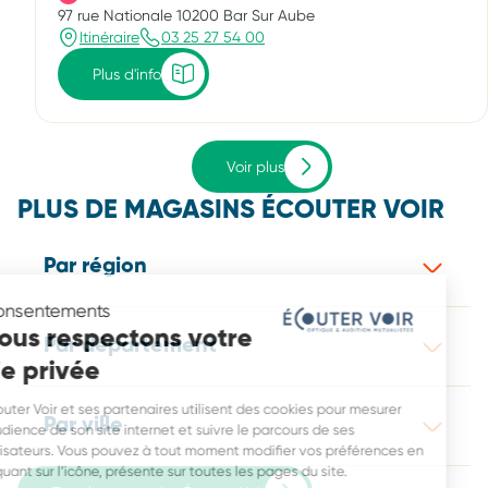
97 rue Nationale 10200 Bar Sur Aube
Itinéraire
03 25 27 54 00
Plus d'info
Voir plus
PLUS DE MAGASINS ÉCOUTER VOIR
Par région
Consentements
Nous respectons votre
Par département
vie privée
Écouter Voir et ses partenaires utilisent des cookies pour mesurer
Par ville
l’audience de son site internet et suivre le parcours de ses
utilisateurs. Vous pouvez à tout moment modifier vos préférences en
cliquant sur l’icône, présente sur toutes les pages du site.