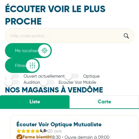
ÉCOUTER VOIR LE PLUS
PROCHE
Rechercher
Veuillez
{{count}}
un
renseigner
résultat(s)
établissement
une
trouvé(s)
adresse
Me localiser
Filtres
Ouvert actuellement
Optique
Audition
Ecouter Voir Mobile
NOS MAGASINS À VENDÔME
Liste
Carte
Écouter Voir Optique Mutualiste
20 avis
4,8
18:30 • Ouvre demain à 09:00
Ferme bientôt