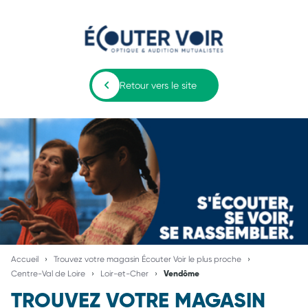
Retour vers le site
Accueil
Trouvez votre magasin Écouter Voir le plus proche
Centre-Val de Loire
Loir-et-Cher
Vendôme
TROUVEZ VOTRE MAGASIN