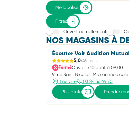
adresse
Me localiser
Filtres
Ouvert actuellement
Op
NOS MAGASINS À DE
Écouter Voir Audition Mutual
49 avis
5,0
Ouvre le 10 août à 09:00
Fermé
9 rue Saint Nicolas, Maison médicale
Itinéraire
03 84 36 64 70
Plus d'info
Prendre re