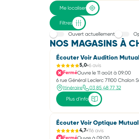
adresse
Me localiser
Filtres
Ouvert actuellement
Op
NOS MAGASINS À C
Écouter Voir Audition Mutual
6 avis
5,0
Ouvre le 11 août à 09:00
Fermé
6 rue Général Leclerc 71100 Chalon 
Itinéraire
03 85 48 77 32
Plus d'info
Écouter Voir Optique Mutual
116 avis
4,7
Ouvre à 09:00
Fermé