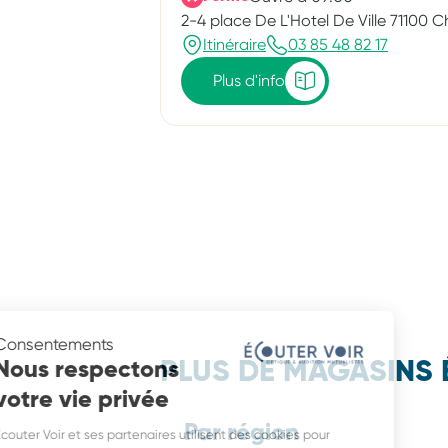
2-4 place De L'Hotel De Ville 71100 
Itinéraire
03 85 48 82 17
Plus d'info
Consentements
Nous respectons
PLUS DE MAGASINS 
votre vie privée
Par région
Écouter Voir et ses partenaires utilisent des cookies pour