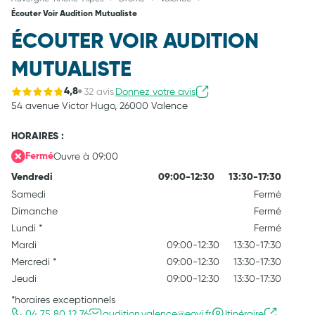
Écouter Voir Audition Mutualiste
ÉCOUTER VOIR AUDITION
MUTUALISTE
32 avis
Donnez votre avis
4,8
54 avenue Victor Hugo,
26000 Valence
HORAIRES :
Ouvre à 09:00
Fermé
Vendredi
09:00-12:30
13:30-17:30
Samedi
Fermé
Dimanche
Fermé
Lundi
*
Fermé
Mardi
09:00-12:30
13:30-17:30
Mercredi
*
09:00-12:30
13:30-17:30
Jeudi
09:00-12:30
13:30-17:30
*horaires exceptionnels
04 75 80 12 76
audition.valence@eovi.fr
Itinéraire