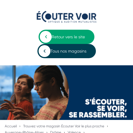
Retour vers le site
Tous nos magasins
Accueil
Trouvez votre magasin Écouter Voir le plus proche
Auvergne-Rhône-Alpes
Drôme
Valence