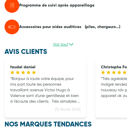
Programme de suivi après appareillage
Accessoires pour aides auditives (piles, chargeurs…)
Voir tout
AVIS CLIENTS
faudel daniel
Christophe Fo
Bonjour à toute votre équipe, pour
Très agréable 
ma part toute les personnes
malgré rendez 
travaillant avenue Victor Hugo à
nouveau rdv pris r
Valence sont d'une gentillesse et bien
à l'écoute des clients . Très aimables ,
polies c'est très agréable . Surtout ne
25 février 2026
changez rien . Encore Merci à eux .
NOS MARQUES TENDANCES