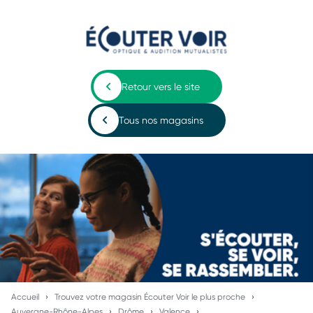
Retour vers le site
Tous nos magasins
Accueil
Trouvez votre magasin Écouter Voir le plus proche
Auvergne-Rhône-Alpes
Drôme
Valence