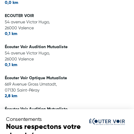
0,0 km
ECOUTER VOIR
54 avenue Victor Hugo,
26000 Valence
0,1 km
Écouter Voir Audition Mutualiste
54 avenue Victor Hugo,
26000 Valence
0,1 km
Écouter Voir Optique Mutualiste
669 Avenue Gross Umstadt,
07130 Saint-Péray
2,8 km
Écouter Voir Audition Mutualiste
669 Av. Gross Umstadt,
Consentements
07130 Saint-Péray
Nous respectons votre
2,8 km