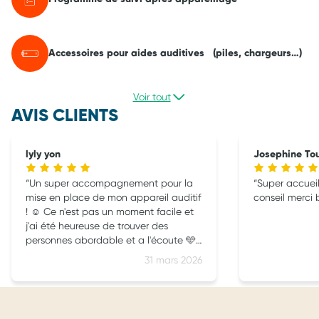
Accessoires pour aides auditives (piles, chargeurs…)
Voir tout
AVIS CLIENTS
lyly yon
Josephine To
Un super accompagnement pour la
Super accueil
mise en place de mon appareil auditif
conseil merci
! ☺️ Ce n'est pas un moment facile et
j'ai été heureuse de trouver des
personnes abordable et a l'écoute 🩵
ça fait du bien de n'être pas qu'un
31 mars 2026
porte feuille 🥰