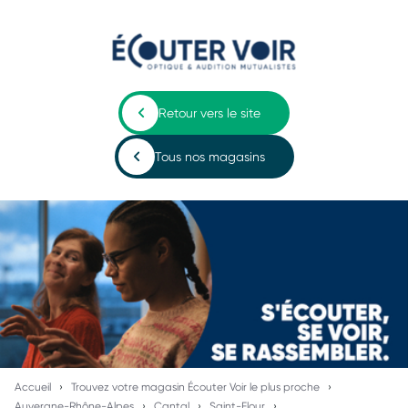
Retour vers le site
Tous nos magasins
Accueil
Trouvez votre magasin Écouter Voir le plus proche
Auvergne-Rhône-Alpes
Cantal
Saint-Flour