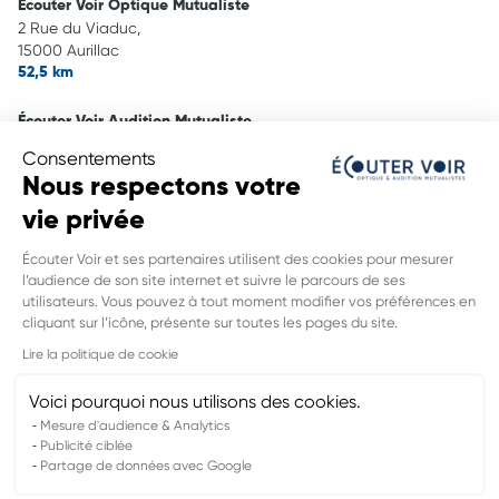
Écouter Voir Optique Mutualiste
2 Rue du Viaduc,
15000 Aurillac
52,5 km
Écouter Voir Audition Mutualiste
55 rue Des Carnes,
Consentements
15000 Aurillac
Nous respectons votre
52,6 km
vie privée
Écouter Voir Audition Mutualiste
Écouter Voir et ses partenaires utilisent des cookies pour mesurer
Place Henri Cordesse,
l’audience de son site internet et suivre le parcours de ses
48100 Marvejols
utilisateurs. Vous pouvez à tout moment modifier vos préférences en
55,7 km
cliquant sur l’icône, présente sur toutes les pages du site.
INFORMATIONS LÉGALES DE CE
Lire la politique de cookie
POINT DE VENTE
Nom du groupement :
MUTUALITE FRANCAISE CANTAL
Voici pourquoi nous utilisons des cookies.
Adresse mail DPO :
sebastien.claude@asc2si.fr
Mesure d'audience & Analytics
Publicité ciblée
Partage de données avec Google