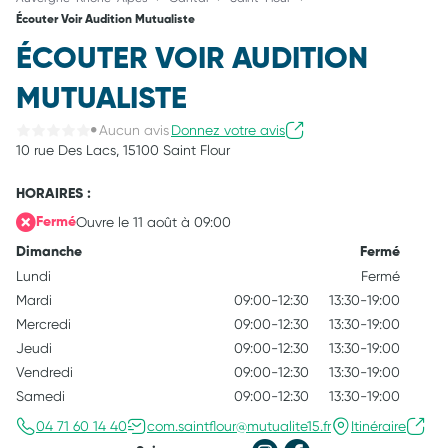
Écouter Voir Audition Mutualiste
ÉCOUTER VOIR AUDITION
MUTUALISTE
Aucun avis
Donnez votre avis
10 rue Des Lacs,
15100 Saint Flour
HORAIRES :
Ouvre le 11 août à 09:00
Fermé
Dimanche
Fermé
Lundi
Fermé
Mardi
09:00-12:30
13:30-19:00
Mercredi
09:00-12:30
13:30-19:00
Jeudi
09:00-12:30
13:30-19:00
Vendredi
09:00-12:30
13:30-19:00
Samedi
09:00-12:30
13:30-19:00
04 71 60 14 40
com.saintflour@mutualite15.fr
Itinéraire