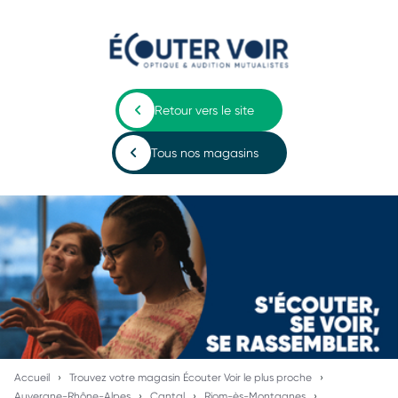
Retour vers le site
Tous nos magasins
Accueil
Trouvez votre magasin Écouter Voir le plus proche
Auvergne-Rhône-Alpes
Cantal
Riom-ès-Montagnes