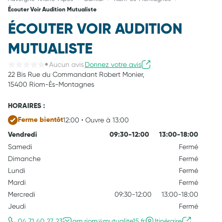
Écouter Voir Audition Mutualiste
ÉCOUTER VOIR AUDITION
MUTUALISTE
Aucun avis
Donnez votre avis
22 Bis Rue du Commandant Robert Monier,
15400 Riom-Ès-Montagnes
HORAIRES :
12:00 • Ouvre à 13:00
Ferme bientôt
Vendredi
09:30-12:00
13:00-18:00
Samedi
Fermé
Dimanche
Fermé
Lundi
Fermé
Mardi
Fermé
Mercredi
09:30-12:00
13:00-18:00
Jeudi
Fermé
04 71 40 27 23
am.riom@mutualite15.fr
Itinéraire