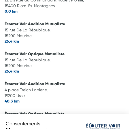
22 Bis Rue du Commandant Robert Monier,
15400 Riom-Ès-Montagnes
0,0 km
Écouter Voir Audition Mutualiste
15 rue De La République,
15200 Mauriac
26,4 km
Écouter Voir Optique Mutualiste
15 rue De La Republique,
15200 Mauriac
26,4 km
Écouter Voir Audition Mutualiste
4 place Treich Laplène,
19200 Ussel
40,3 km
Écouter Voir Optique Mutualiste
13 boulevard Clemenceau,
Consentements
19200 Ussel