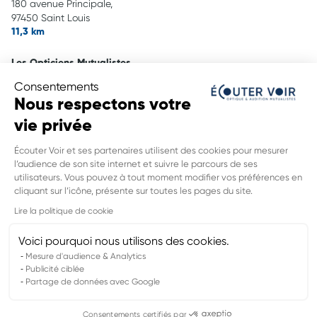
180 avenue Principale,
97450 Saint Louis
11,3 km
Les Opticiens Mutualistes
180 avenue Principale,
Consentements
97450 Saint Louis
Nous respectons votre
11,3 km
vie privée
Les Opticiens Mutualistes
Écouter Voir et ses partenaires utilisent des cookies pour mesurer
273 rue Raphael Barbet,
l’audience de son site internet et suivre le parcours de ses
97480 Saint Joseph
utilisateurs. Vous pouvez à tout moment modifier vos préférences en
14,6 km
cliquant sur l’icône, présente sur toutes les pages du site.
INFORMATIONS LÉGALES DE CE
Lire la politique de cookie
POINT DE VENTE
Nom du groupement :
MUTUALITE DE LA REUNION
Voici pourquoi nous utilisons des cookies.
Adresse mail DPO :
dpo@mutualite-reunion.fr
Mesure d'audience & Analytics
Publicité ciblée
Partage de données avec Google
Mentions légales
Politiques de confidentialités
Consentements certifiés par