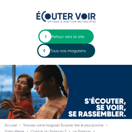
Retour vers le site
Tous nos magasins
Accueil
Trouvez votre magasin Écouter Voir le plus proche
Saint-Pierre
Canton du Tampon-2
Le Tampon