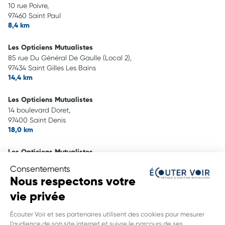
10 rue Poivre,
97460 Saint Paul
8,4 km
Les Opticiens Mutualistes
85 rue Du Général De Gaulle (Local 2),
97434 Saint Gilles Les Bains
14,4 km
Les Opticiens Mutualistes
14 boulevard Doret,
97400 Saint Denis
18,0 km
Les Opticiens Mutualistes
147 rue Chatel,
Consentements
97400 Saint Denis
Nous respectons votre
18,0 km
vie privée
Audition Mutualiste
Écouter Voir et ses partenaires utilisent des cookies pour mesurer
14 boulevard Doret,
l’audience de son site internet et suivre le parcours de ses
97400 Saint Denis