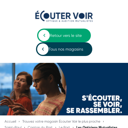
Retour vers le site
Tous nos magasins
Accueil
Trouvez votre magasin Écouter Voir le plus proche
Saint-Paul
Canton du Port
Le Port
Les Opticiens Mutualistes