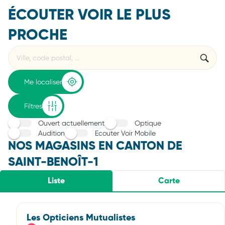
ÉCOUTER VOIR LE PLUS
PROCHE
Rechercher
Veuillez
{{count}}
un
renseigner
résultat(s)
établissement
une
trouvé(s)
adresse
Me localiser
Filtres
Ouvert actuellement
Optique
Audition
Ecouter Voir Mobile
NOS MAGASINS EN CANTON DE
SAINT-BENOÎT-1
Liste
Carte
Les Opticiens Mutualistes