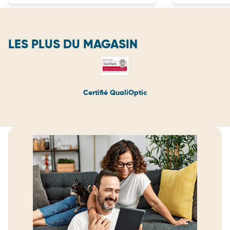
hésiter quand 
services....Je 
reçue....
LES PLUS DU MAGASIN
Certifié QualiOptic