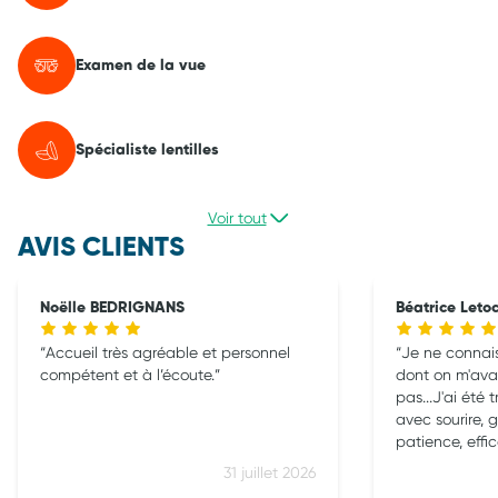
Examen de la vue
Spécialiste lentilles
Voir tout
AVIS CLIENTS
Noëlle BEDRIGNANS
Béatrice Leto
Accueil très agréable et personnel
Je ne connai
compétent et à l’écoute.
dont on m'avai
pas...J'ai été t
avec sourire, 
patience, effic
professionnal
31 juillet 2026
Carpentras...J