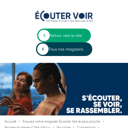
Retour vers le site
Tous nos magasins
Accueil
Trouvez votre magasin Écouter Voir le plus proche
Provence-Alpes-Côte d'Azur
Vaucluse
Carpentras