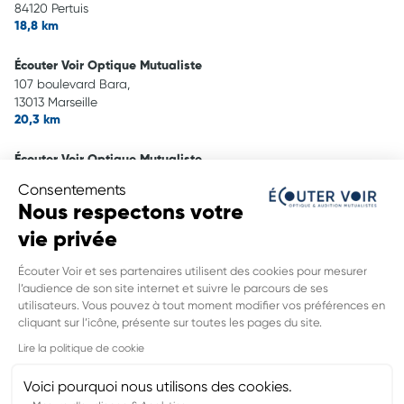
84120 Pertuis
18,8 km
Écouter Voir Optique Mutualiste
107 boulevard Bara,
13013 Marseille
20,3 km
Écouter Voir Optique Mutualiste
80 rue De Rome,
Consentements
13006 Marseille
Nous respectons votre
26,9 km
vie privée
Écouter Voir Optique Mutualiste
Écouter Voir et ses partenaires utilisent des cookies pour mesurer
12 cours Barthelemy,
l’audience de son site internet et suivre le parcours de ses
13400 Aubagne
utilisateurs. Vous pouvez à tout moment modifier vos préférences en
28,1 km
cliquant sur l’icône, présente sur toutes les pages du site.
INFORMATIONS LÉGALES DE CE
Lire la politique de cookie
POINT DE VENTE
Nom du groupement :
MUTUALITE FRANCAISE PACA SSAM
Voici pourquoi nous utilisons des cookies.
Adresse mail DPO :
rgpd@lamut.fr