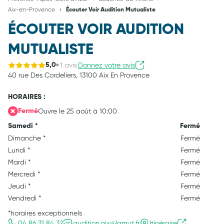
Aix-en-Provence
Écouter Voir Audition Mutualiste
ÉCOUTER VOIR AUDITION
MUTUALISTE
1 avis
Donnez votre avis
5,0
40 rue Des Cordeliers,
13100 Aix En Provence
HORAIRES :
Ouvre le 25 août à 10:00
Fermé
Samedi
*
Fermé
Dimanche
*
Fermé
Lundi
*
Fermé
Mardi
*
Fermé
Mercredi
*
Fermé
Jeudi
*
Fermé
Vendredi
*
Fermé
*horaires exceptionnels
04 86 31 84 32
audition.aix@lamut.fr
Itinéraire