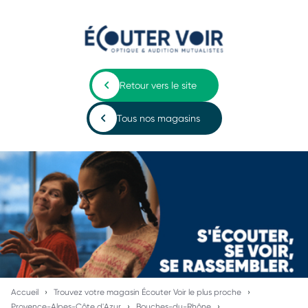
Retour vers le site
Tous nos magasins
Accueil
Trouvez votre magasin Écouter Voir le plus proche
Provence-Alpes-Côte d'Azur
Bouches-du-Rhône