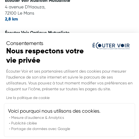
Écouter Voir Audition Mutualiste
4 avenue D'Haouza,
72100 Le Mans
2,8 km
Écouter Voir Optique Mutualiste
1 rue Du Moulin Aux Moines,
Consentements
72650 La Chapelle St Aubin
Nous respectons votre
4,0 km
vie privée
Ecouter Voir Audition Mutualiste
Écouter Voir et ses partenaires utilisent des cookies pour mesurer
Rue de la Raterie,
l’audience de son site internet et suivre le parcours de ses
72700 Allonnes
utilisateurs. Vous pouvez à tout moment modifier vos préférences en
4,4 km
cliquant sur l’icône, présente sur toutes les pages du site.
INFORMATIONS LÉGALES DE CE
Lire la politique de cookie
POINT DE VENTE
Nom du groupement :
VYV3 PAYS DE LA LOIRE
Voici pourquoi nous utilisons des cookies.
Adresse mail DPO :
cpo@vyv3.fr
Mesure d'audience & Analytics
Publicité ciblée
Partage de données avec Google