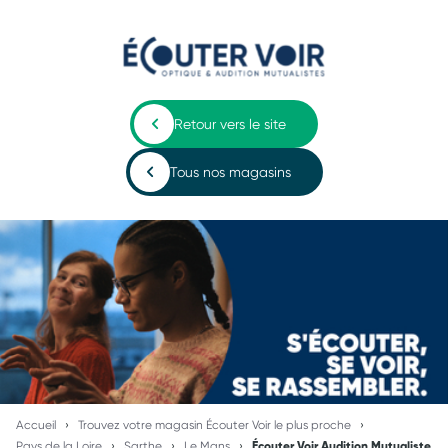
Retour vers le site
Tous nos magasins
Accueil
Trouvez votre magasin Écouter Voir le plus proche
Pays de la Loire
Sarthe
Le Mans
Écouter Voir Audition Mutualiste