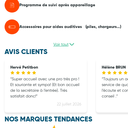
Programme de suivi après appareillage
Accessoires pour aides auditives (piles, chargeurs…)
Voir tout
AVIS CLIENTS
Hervé Petitbon
Hélène BRUN
Super accueil avec une pro très pro !
Toujours un a
Et souriante et sympa! (Et bon accueil
service de qua
de la secrétaire à l’entrée). Très
l’écoute et c
satisfait donc!
conseil .
22 juillet 2026
NOS MARQUES TENDANCES