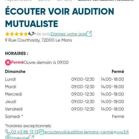
ÉCOUTER VOIR AUDITION
MUTUALISTE
66 avis
Donnez votre avis
4,7
9 Rue Courthardy,
72000 Le Mans
HORAIRES :
Ouvre demain à 09:00
Fermé
Dimanche
Fermé
Lundi
09:00-12:30
14:00-18:00
Mardi
09:00-12:30
14:00-18:00
Mercredi
09:00-12:30
14:00-18:00
Jeudi
09:00-12:30
14:00-18:00
Vendredi
09:00-12:30
14:00-18:00
Samedi
*
Fermé
*horaires exceptionnels
02 43 88 13 13
ecoutervoir.audition.lemans-centre@vyv3.fr
Itinéraire