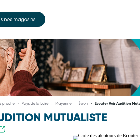
s nos magasins
us proche
Pays de la Loire
Mayenne
Évron
Ecouter Voir Audition Mut
UDITION MUTUALISTE