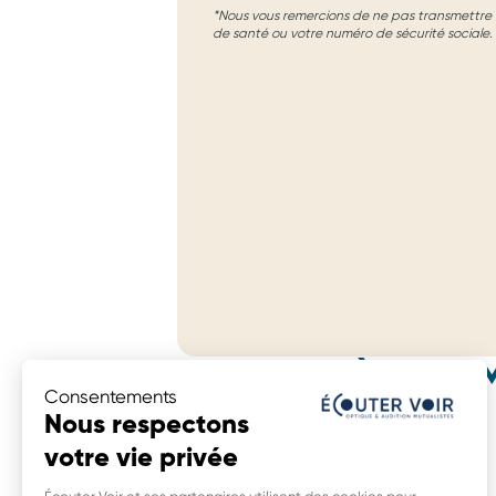
*Nous vous remercions de ne pas transmettre d
de santé ou votre numéro de sécurité sociale.
MAGASINS À PROXIM
Consentements
Écouter Voir Optique Mutualiste
Nous respectons
697 Bd Jean Monnet,
votre vie privée
53100 Mayenne
21,8 km