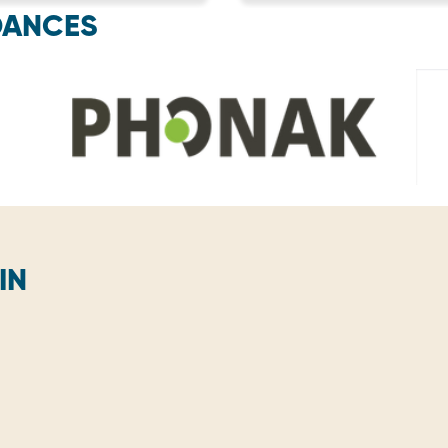
DANCES
IN