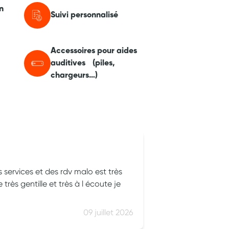
n
Suivi personnalisé
Accessoires pour aides
auditives (piles,
chargeurs…)
Annie Houssea
ces et des rdv malo est très
Très bon accueil
rès gentille et très à l écoute je
09 juillet 2026