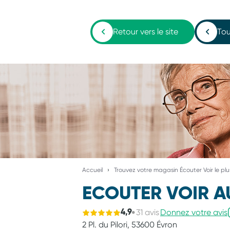
Retour vers le site
Tou
Accueil
Trouvez votre magasin Écouter Voir le pl
ECOUTER VOIR A
31 avis
Donnez votre avis
4,9
2 Pl. du Pilori,
53600 Évron