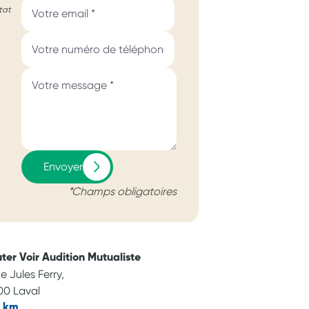
tat
Envoyer
*Champs obligatoires
ter Voir Audition Mutualiste
ue Jules Ferry,
00 Laval
8 km