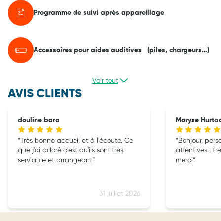
Programme de suivi après appareillage
Accessoires pour aides auditives (piles, chargeurs…)
Voir tout
AVIS CLIENTS
douline bara
Maryse Hurta
Très bonne accueil et à l'écoute. Ce
Bonjour, per
que j'ai adoré c'est qu'ils sont très
attentives , t
serviable et arrangeant
merci
31 juillet 2026