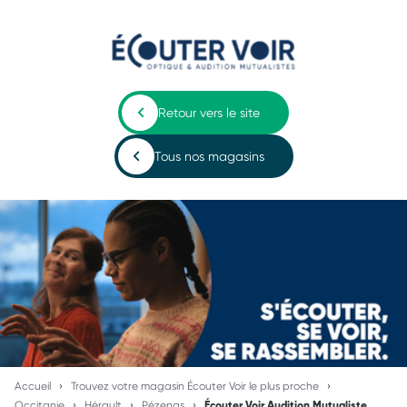
Retour vers le site
Tous nos magasins
Accueil
Trouvez votre magasin Écouter Voir le plus proche
Occitanie
Hérault
Pézenas
Écouter Voir Audition Mutualiste