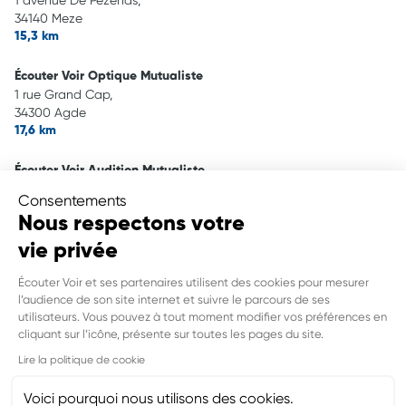
1 avenue De Pezenas,
34140 Meze
15,3 km
Écouter Voir Optique Mutualiste
1 rue Grand Cap,
34300 Agde
17,6 km
Écouter Voir Audition Mutualiste
1 rue Grand Cap,
Consentements
34300 Agde
Nous respectons votre
17,6 km
vie privée
ECOUTER VOIR OPTIQUE MONTIMARAN
Écouter Voir et ses partenaires utilisent des cookies pour mesurer
29 boulevard Jules Cadenat, Montimaran ,
l’audience de son site internet et suivre le parcours de ses
34500 Beziers
utilisateurs. Vous pouvez à tout moment modifier vos préférences en
18,2 km
cliquant sur l’icône, présente sur toutes les pages du site.
INFORMATIONS LÉGALES DE CE
Lire la politique de cookie
POINT DE VENTE
Nom du groupement :
MUTUALITE FRANCAISE GRAND SUD
Voici pourquoi nous utilisons des cookies.