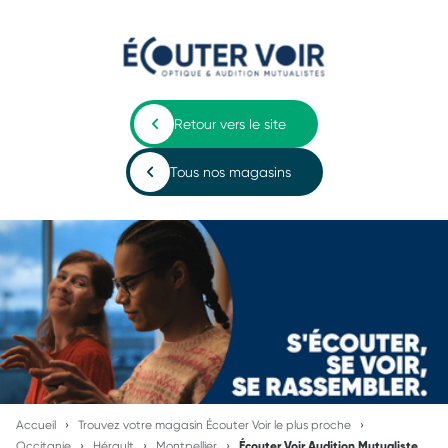
Retour vers le site
Tous nos magasins
Accueil
Trouvez votre magasin Écouter Voir le plus proche
Occitanie
Hérault
Montpellier
Écouter Voir Audition Mutualiste