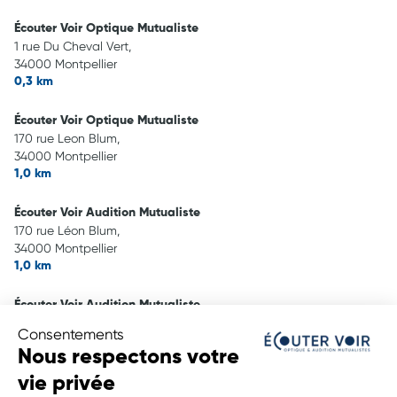
Écouter Voir Optique Mutualiste
1 rue Du Cheval Vert,
34000 Montpellier
0,3 km
Écouter Voir Optique Mutualiste
170 rue Leon Blum,
34000 Montpellier
1,0 km
Écouter Voir Audition Mutualiste
170 rue Léon Blum,
34000 Montpellier
1,0 km
Écouter Voir Audition Mutualiste
centre commercial Super U,
Consentements
34170 Castelnau Le Lez
Nous respectons votre
2,5 km
vie privée