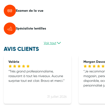
Examen de la vue
Spécialiste lentilles
Voir tout
AVIS CLIENTS
Valérie
Morgan Desc
Très grand professionnalisme,
Je recomman
rassurant à tout les niveaux. Aucune
magasin, pers
surprise tout est clair. Bravo et merci.
disponible, 
personnalisé j
31 juillet 2026