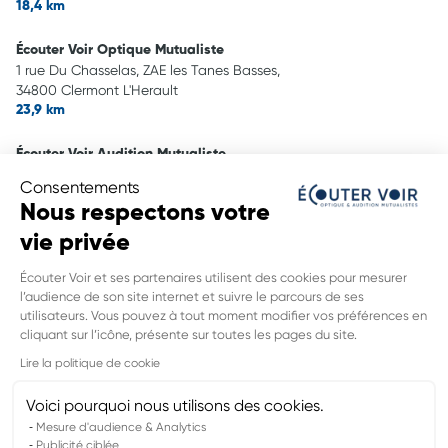
18,4 km
Écouter Voir Optique Mutualiste
1 rue Du Chasselas, ZAE les Tanes Basses,
34800 Clermont L'Herault
23,9 km
Écouter Voir Audition Mutualiste
1 rue Des Chasselas, ZAE les Tannes Basses,
Consentements
34800 Clermont L'Herault
Nous respectons votre
23,9 km
vie privée
Écouter Voir Optique Mutualiste
Écouter Voir et ses partenaires utilisent des cookies pour mesurer
24 Grand Rue,
l’audience de son site internet et suivre le parcours de ses
34360 Saint Chinian
utilisateurs. Vous pouvez à tout moment modifier vos préférences en
27,5 km
cliquant sur l’icône, présente sur toutes les pages du site.
INFORMATIONS LÉGALES DE CE
Lire la politique de cookie
POINT DE VENTE
Nom du groupement :
VYV3 SUD EST
Voici pourquoi nous utilisons des cookies.
Adresse mail DPO :
cpo@vyv3.fr
Mesure d'audience & Analytics
Publicité ciblée