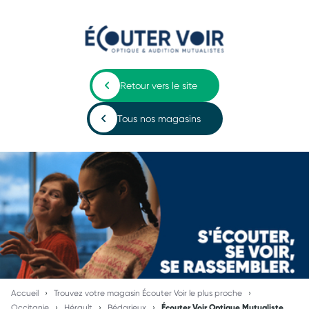
Retour vers le site
Tous nos magasins
Accueil
Trouvez votre magasin Écouter Voir le plus proche
Occitanie
Hérault
Bédarieux
Écouter Voir Optique Mutualiste