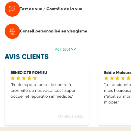
Test de vue / Contrôle de la vue
Conseil personnalisé en visagisme
Voir tout
AVIS CLIENTS
BENEDICTE ROMIEU
Eddie Malourd
Petite réparation sur le centre à
j’ai accidente
proximité de nos vacances ! Super
mais heureus
accueil et réparation immédiate.
n’était sur moi
miopes
04 août 2026