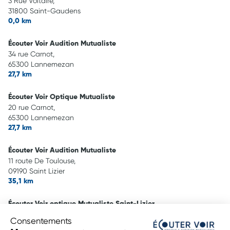
3 Rue Voltaire,
31800 Saint-Gaudens
0,0 km
Écouter Voir Audition Mutualiste
34 rue Carnot,
65300 Lannemezan
27,7 km
Écouter Voir Optique Mutualiste
20 rue Carnot,
65300 Lannemezan
27,7 km
Écouter Voir Audition Mutualiste
11 route De Toulouse,
09190 Saint Lizier
35,1 km
Écouter Voir optique Mutualiste Saint-Lizier
11 route De Toulouse,
Consentements
09190 Saint Lizier