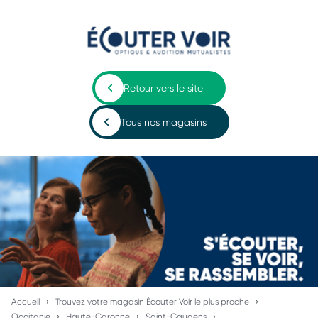
Retour vers le site
Tous nos magasins
Accueil
Trouvez votre magasin Écouter Voir le plus proche
Occitanie
Haute-Garonne
Saint-Gaudens