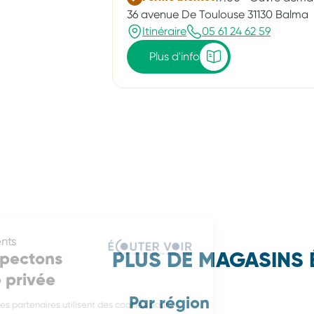
36 avenue De Toulouse 31130 Balma
Itinéraire
05 61 24 62 59
Plus d'info
Consentements
Nous respectons
PLUS DE MAGASINS 
votre vie privée
Par région
Écouter Voir et ses partenaires utilisent des cookies pour