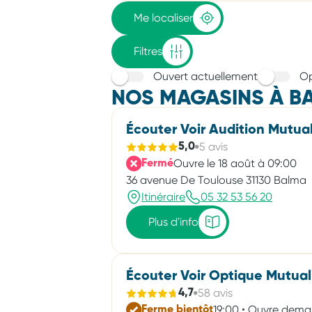
adresse
Me localiser
Filtres
Ouvert actuellement
Op
NOS MAGASINS À B
Écouter Voir Audition Mutual
5 avis
5,0
Ouvre le 18 août à 09:00
Fermé
36 avenue De Toulouse 31130 Balma
Itinéraire
05 32 53 56 20
Plus d'info
Écouter Voir Optique Mutual
58 avis
4,7
19:00 • Ouvre dema
Ferme bientôt