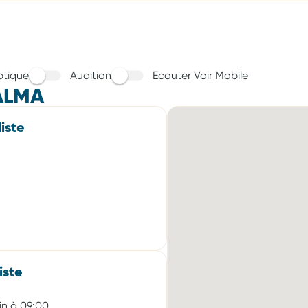
tique
Audition
Ecouter Voir Mobile
ALMA
iste
iste
in à 09:00